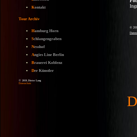
K
ontakt
Tour Archiv
H
amburg Horn
S
chlangengraben
N
esshof
A
ngies Line Berlin
B
rauerei Koblenz
D
er Künstler
©
2019, Dieter Lang
Datenschutz