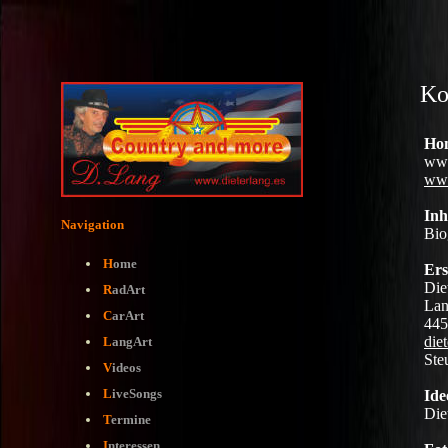
Ko
Navigation
H
ome
R
adArt
C
arArt
L
angArt
V
ideos
L
iveSongs
T
ermine
I
nteressen